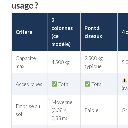
usage ?
2
colonnes
Pont à
Critère
4 
(ce
ciseaux
modèle)
Capacité
2 500 kg
4 500 kg
5 
max
typique
Accès roues
Total
Total
(r
Moyenne
Emprise au
(3,38 ×
Faible
Gr
sol
2,83 m)