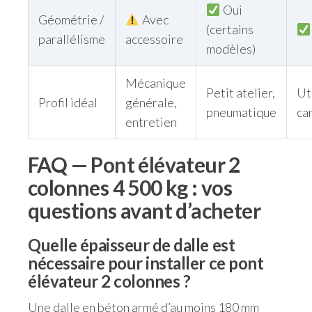
Oui
Géométrie /
Avec
(certains
parallélisme
accessoire
modèles)
Mécanique
Petit atelier,
Uti
Profil idéal
générale,
pneumatique
ca
entretien
FAQ — Pont élévateur 2
colonnes 4 500 kg : vos
questions avant d’acheter
Quelle épaisseur de dalle est
nécessaire pour installer ce pont
élévateur 2 colonnes ?
Une dalle en béton armé d’au moins 180 mm