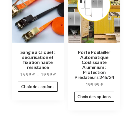
Sangle à Cliquet :
Porte Poulailler
sécurisation et
Automatique
fixation haute
Coulissante
résistance
Aluminium :
Protection
15.99
€
–
19.99
€
Prédateurs 24h/24
199.99
€
Choix des options
Choix des options