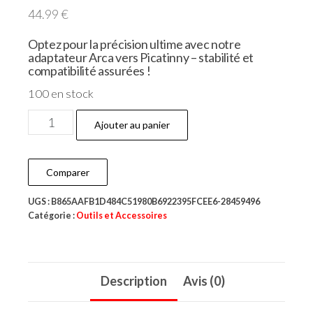
44.99
€
Optez pour la précision ultime avec notre
adaptateur Arca vers Picatinny – stabilité et
compatibilité assurées !
100 en stock
Ajouter au panier
Comparer
UGS :
B865AAFB1D484C51980B6922395FCEE6-28459496
Catégorie :
Outils et Accessoires
Description
Avis (0)