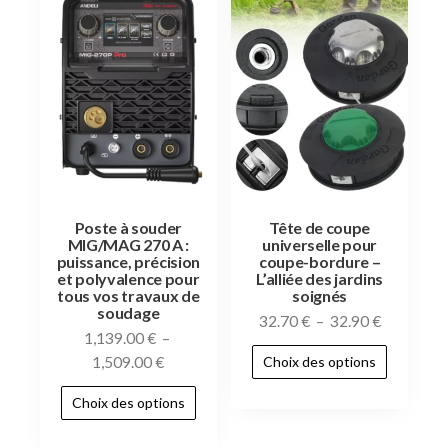
Poste à souder
Tête de coupe
MIG/MAG 270 A :
universelle pour
puissance, précision
coupe-bordure –
et polyvalence pour
L’alliée des jardins
tous vos travaux de
soignés
soudage
32.70
€
–
32.90
€
1,139.00
€
–
1,509.00
€
Choix des options
Choix des options