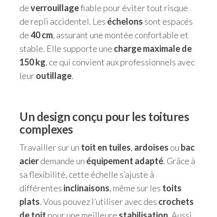
de
verrouillage
fiable pour éviter tout risque
de repli accidentel. Les
échelons
sont espacés
de
40 cm
, assurant une montée confortable et
stable. Elle supporte une
charge maximale de
150 kg
, ce qui convient aux professionnels avec
leur
outillage
.
Un design conçu pour les toitures
complexes
Travailler sur un
toit en tuiles
,
ardoises
ou
bac
acier
demande un
équipement adapté
. Grâce à
sa flexibilité, cette échelle s’ajuste à
différentes
inclinaisons
, même sur les
toits
plats
. Vous pouvez l’utiliser avec des
crochets
de toit
pour une meilleure
stabilisation.
Aussi,