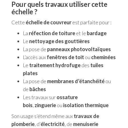
Pour quels travaux utiliser cette
échelle ?
Cette
échelle de couvreur
est parfaite pour :
La
réfection de toiture
et le
bardage
Le
nettoyage des gouttières
La pose de
panneaux photovoltaïques
L’accès aux
fenêtres de toit
ou
cheminées
Le
traitement hydrofuge
des
tuiles
plates
La pose de
membranes d’étanchéité
ou
de
bâches
Les travaux sur
ossature
bois
,
zinguerie
ou
isolation thermique
Son usage s’étend même aux
travaux de
plomberie
, d’
électricité
, de
menuiserie