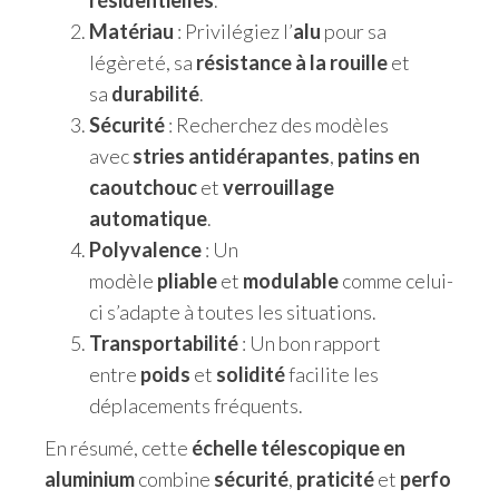
Matériau
: Privilégiez l’
alu
pour sa
légèreté, sa
résistance à la rouille
et
sa
durabilité
.
Sécurité
: Recherchez des modèles
avec
stries antidérapantes
,
patins en
caoutchouc
et
verrouillage
automatique
.
Polyvalence
: Un
modèle
pliable
et
modulable
comme celui-
ci s’adapte à toutes les situations.
Transportabilité
: Un bon rapport
entre
poids
et
solidité
facilite les
déplacements fréquents.
En résumé, cette
échelle télescopique en
aluminium
combine
sécurité
,
praticité
et
perfo