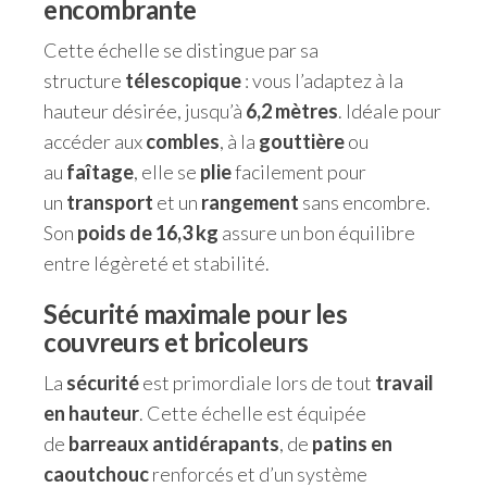
encombrante
Cette échelle se distingue par sa
structure
télescopique
: vous l’adaptez à la
hauteur désirée, jusqu’à
6,2 mètres
. Idéale pour
accéder aux
combles
, à la
gouttière
ou
au
faîtage
, elle se
plie
facilement pour
un
transport
et un
rangement
sans encombre.
Son
poids de 16,3 kg
assure un bon équilibre
entre légèreté et stabilité.
Sécurité maximale pour les
couvreurs et bricoleurs
La
sécurité
est primordiale lors de tout
travail
en hauteur
. Cette échelle est équipée
de
barreaux antidérapants
, de
patins en
caoutchouc
renforcés et d’un système