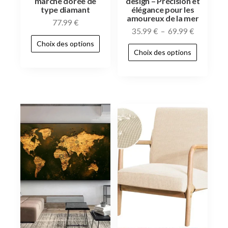
marche dorée de
design – Précision et
type diamant
élégance pour les
amoureux de la mer
77.99
€
35.99
€
–
69.99
€
Choix des options
Choix des options