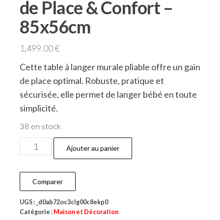
de Place & Confort –
85x56cm
1,499.00
€
Cette table à langer murale pliable offre un gain
de place optimal. Robuste, pratique et
sécurisée, elle permet de langer bébé en toute
simplicité.
38 en stock
Ajouter au panier
Comparer
UGS :
_d0ab72oc3clg00c8ekp0
Catégorie :
Maison et Décoration