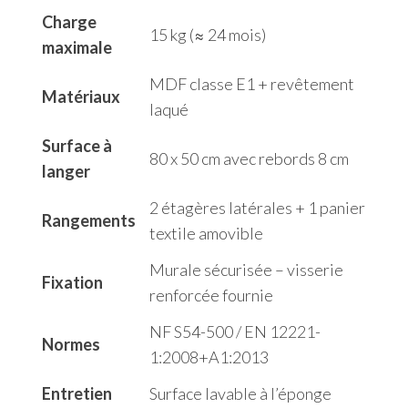
Charge
15 kg (≈ 24 mois)
maximale
MDF classe E1 + revêtement
Matériaux
laqué
Surface à
80 x 50 cm avec rebords 8 cm
langer
2 étagères latérales + 1 panier
Rangements
textile amovible
Murale sécurisée – visserie
Fixation
renforcée fournie
NF S54-500 / EN 12221-
Normes
1:2008+A1:2013
Entretien
Surface lavable à l’éponge