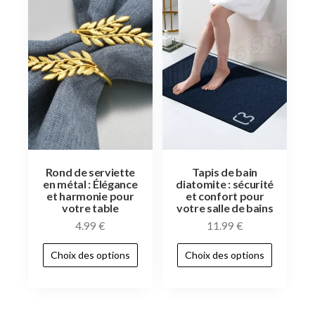
Rond de serviette
Tapis de bain
en métal : Élégance
diatomite : sécurité
et harmonie pour
et confort pour
votre table
votre salle de bains
4.99
€
11.99
€
Choix des options
Choix des options