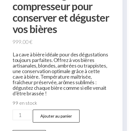
compresseur pour
conserver et déguster
vos bières
999.00
€
La cave à bière idéale pour des dégustations
toujours parfaites. Offrez à vos bières
artisanales, blondes, ambrées ou trappistes,
une conservation optimale grâce à cette
cave à bière. Température maîtrisée,
fraîcheur préservée, arômes sublimés :
dégustez chaque bière comme si elle venait
d’être brassée !
99 en stock
Ajouter au panier