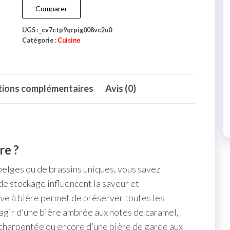
Comparer
UGS :
_cv7ctp9qrpig008vc2u0
Catégorie :
Cuisine
tions complémentaires
Avis (0)
re ?
belges ou de brassins uniques, vous savez
de stockage influencent la saveur et
ve à bière permet de préserver toutes les
’agir d’une bière ambrée aux notes de caramel,
 charpentée ou encore d’une bière de garde aux