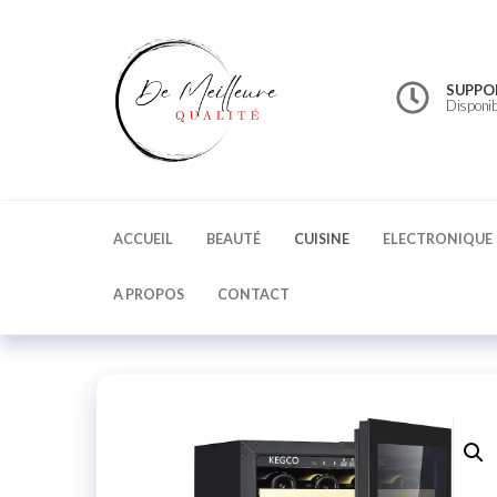
DE
MEILLEURE
QUALITE
SUPPO
Disponi
ACCUEIL
BEAUTÉ
CUISINE
ELECTRONIQUE
A PROPOS
CONTACT