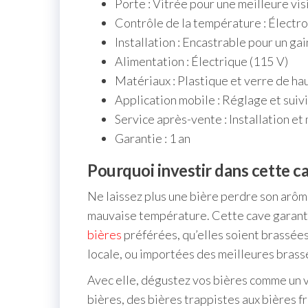
Porte : Vitrée pour une meilleure visi
Contrôle de la température : Électro
Installation : Encastrable pour un ga
Alimentation : Électrique (115 V)
Matériaux : Plastique et verre de ha
Application mobile : Réglage et suivi
Service après-vente : Installation et
Garantie : 1 an
Pourquoi investir dans cette ca
Ne laissez plus une bière perdre son arôm
mauvaise température. Cette cave garant
bières
préférées, qu’elles soient brassée
locale, ou importées des meilleures brass
Avec elle, dégustez vos bières comme un v
bières, des bières trappistes aux bières f