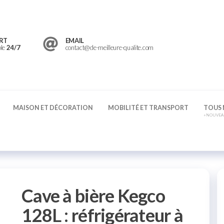
RT
EMAIL
ble
24/7
contact@de-meilleure-qualite.com
MAISON ET DÉCORATION
MOBILITÉ ET TRANSPORT
TOUS 
+NOUVEAU
Cave à bière Kegco
128L : réfrigérateur à