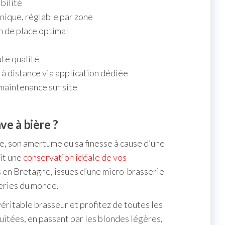
bilité
nique, réglable par zone
in de place optimal
ute qualité
 à distance via application dédiée
 maintenance sur site
ve à bière ?
e, son amertume ou sa finesse à cause d’une
it une
conservation idéale de vos
s en Bretagne, issues d’une micro-brasserie
eries du monde.
éritable brasseur et profitez de toutes les
ruitées, en passant par les blondes légères,