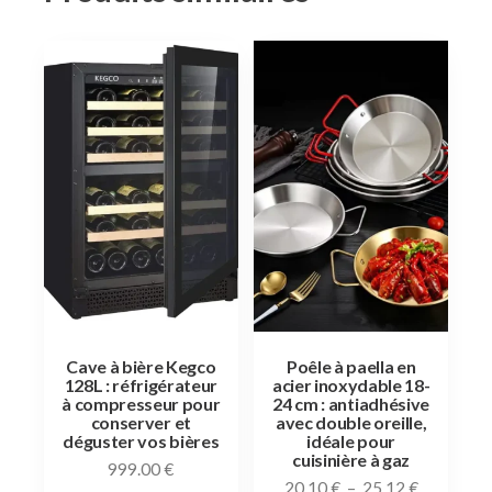
Cave à bière Kegco
Poêle à paella en
128L : réfrigérateur
acier inoxydable 18-
à compresseur pour
24 cm : antiadhésive
conserver et
avec double oreille,
déguster vos bières
idéale pour
cuisinière à gaz
999.00
€
20.10
€
–
25.12
€