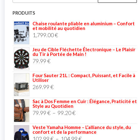
PRODUITS
Chaise roulante pliable en aluminium – Confort
et mobilité au quotidien
1,799.00
€
Jeu de Cible Fléchette Électronique – Le Plaisir
du Tir à Portée de Main !
79.99
€
Four Sauter 21L : Compact, Puissant, et Facile à
Utiliser
269.99
€
Sac à Dos Femme en Cuir : Élégance, Praticité et
Style au Quotidien
79.99
€
–
99.20
€
Veste Yamaha Homme – L’alliance du style, du
confort et de la performance
102.99
€
–
104.99
€